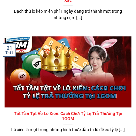
Xác
Bạch thủ lô kép miễn phí 1 ngày đang trở thành một trong
những cụm [...]
21
Th11
Tất Tần Tật Về Lô Xiên: Cách Chơi Tỷ Lệ Trả Thưởng Tại
1GOM
Lô xiên là một trong những hình thức đầu tư lô đề có tỷ lệ [...]