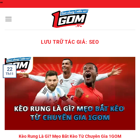
""
Bỏ
qua
nội
dung
LƯU TRỮ TÁC GIẢ:
SEO
22
Th11
Kèo Rung Là Gì? Mẹo Bắt Kèo Từ Chuyên Gia 1GOM