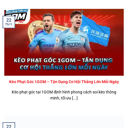
22
Th11
Kèo Phạt Góc 1GOM – Tận Dụng Cơ Hội Thắng Lớn Mỗi Ngày
Kèo phạt góc tại 1GOM định hình phong cách soi kèo thông
minh, tối ưu [...]
22