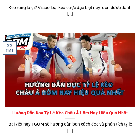
Kèo rung là gì? Vì sao loại kèo cược đặc biệt này luôn được đánh
[...]
22
Th11
Hướng Dẫn Đọc Tỷ Lệ Kèo Châu Á Hôm Nay Hiệu Quả Nhất
Bài viết này 1GOM sẽ hướng dẫn bạn cách đọc và phân tích tỷ lệ
[...]