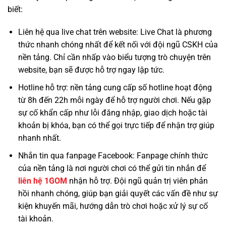
biết:
Liên hệ qua live chat trên website: Live Chat là phương
thức nhanh chóng nhất để kết nối với đội ngũ CSKH của
nền tảng. Chỉ cần nhấp vào biểu tượng trò chuyện trên
website, bạn sẽ được hỗ trợ ngay lập tức.
Hotline hỗ trợ: nền tảng cung cấp số hotline hoạt động
từ 8h đến 22h mỗi ngày để hỗ trợ người chơi. Nếu gặp
sự cố khẩn cấp như lỗi đăng nhập, giao dịch hoặc tài
khoản bị khóa, bạn có thể gọi trực tiếp để nhận trợ giúp
nhanh nhất.
Nhắn tin qua fanpage Facebook: Fanpage chính thức
của nền tảng là nơi người chơi có thể gửi tin nhắn để
liên hệ 1GOM
nhận hỗ trợ. Đội ngũ quản trị viên phản
hồi nhanh chóng, giúp bạn giải quyết các vấn đề như sự
kiện khuyến mãi, hướng dẫn trò chơi hoặc xử lý sự cố
tài khoản.