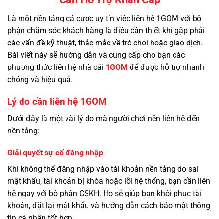
Là một nền tảng cá cược uy tín việc liên hệ 1GOM với bộ
phận chăm sóc khách hàng là điều cần thiết khi gặp phải
các vấn đề kỹ thuật, thắc mắc về trò chơi hoặc giao dịch.
Bài viết này sẽ hướng dẫn và cung cấp cho bạn các
phương thức liên hệ nhà cái
1GOM
để được hỗ trợ nhanh
chóng và hiệu quả.
Lý do cần liên hệ 1GOM
Dưới đây là một vài lý do mà người chơi nên liên hệ đến
nền tảng:
Giải quyết sự cố đăng nhập
Khi không thể đăng nhập vào tài khoản nền tảng do sai
mật khẩu, tài khoản bị khóa hoặc lỗi hệ thống, bạn cần liên
hệ ngay với bộ phận CSKH. Họ sẽ giúp bạn khôi phục tài
khoản, đặt lại mật khẩu và hướng dẫn cách bảo mật thông
tin cá nhân tốt hơn.