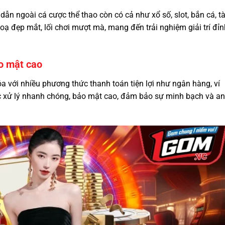
ẫn ngoài cá cược thể thao còn có cả như xổ số, slot, bắn cá, tà
hoạ đẹp mắt, lối chơi mượt mà, mang đến trải nghiệm giải trí đỉn
ảo mật cao
óa với nhiều phương thức thanh toán tiện lợi như ngân hàng, ví
ợc xử lý nhanh chóng, bảo mật cao, đảm bảo sự minh bạch và an
.