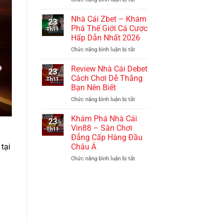
Nghiệm
Ưu
Sân
Điểm
Chơi
Nhà Cái Zbet – Khám
23
Của
Cá
Phá Thế Giới Cá Cược
Th11
Nhà
Cược
Hấp Dẫn Nhất 2026
Cái
Mới
Chức năng bình luận bị tắt
ở
Sin88
Lạ
Nhà
–
Đẳng
Cái
Địa
Review Nhà Cái Debet
Cấp
23
Zbet
Điểm
Cách Chơi Dễ Thắng
Th11
–
Cá
Bạn Nên Biết
Khám
Cược
Chức năng bình luận bị tắt
ở
Phá
Nổi
Review
Thế
Tiếng
Nhà
Giới
Khám Phá Nhà Cái
23
Cái
Cá
Vin88 – Sân Chơi
Th11
Debet
Cược
Đẳng Cấp Hàng Đầu
Cách
Hấp
Châu Á
 tại
Chơi
Dẫn
Dễ
Chức năng bình luận bị tắt
Nhất
ở
Thắng
2026
Khám
Bạn
Phá
Nên
Nhà
Biết
Cái
Vin88
–
Sân