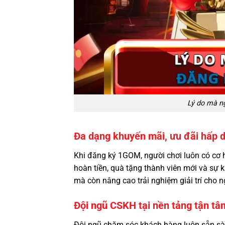
Lý do mà n
Đa dạng khuyến mãi, ưu đãi hấp d
Khi đăng ký 1GOM, người chơi luôn có cơ h
hoàn tiền, quà tặng thành viên mới và sự k
mà còn nâng cao trải nghiệm giải trí cho n
Đội ngũ CSKH tại nền tảng tận t
Đội ngũ chăm sóc khách hàng luôn sẵn sàng