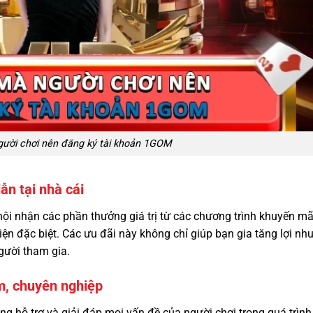
gười chơi nên đăng ký tài khoản 1GOM
ẫn tại nhà cái
ội nhận các phần thưởng giá trị từ các chương trình khuyến mã
iện đặc biệt. Các ưu đãi này không chỉ giúp bạn gia tăng lợi nh
gười tham gia.
âm, chuyên nghiệp
 hỗ trợ và giải đáp mọi vấn đề của người chơi trong quá trình