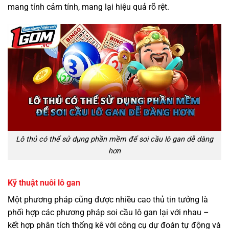
mang tính cảm tính, mang lại hiệu quả rõ rệt.
Lô thủ có thể sử dụng phần mềm để soi cầu lô gan dễ dàng
hơn
Kỹ thuật nuôi lô gan
Một phương pháp cũng được nhiều cao thủ tin tưởng là
phối hợp các phương pháp soi cầu lô gan lại với nhau –
kết hợp phân tích thống kê với công cụ dự đoán tự động và