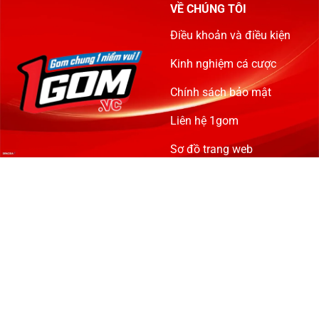
Chơi
VỀ CHÚNG TÔI
Đẳng
Cấp
Điều khoản và điều kiện
Hàng
Đầu
Kinh nghiệm cá cược
Châu
Á
Chính sách bảo mật
Liên hệ 1gom
Sơ đồ trang web
LIÊN HỆ
Địa chỉ:
24 P. Giảng Võ, Chợ
CẨM NANG
Dừa, Đống Đa, Hà Nội, Việt
Nam
Tải app 1gom
Phone: 0972.947.336
Đăng ký 1gom
Nạp tiền 1gom