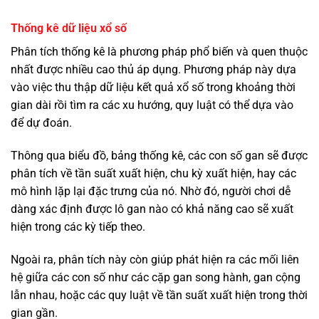
Thống kê dữ liệu xổ số
Phân tích thống kê là phương pháp phổ biến và quen thuộc
nhất được nhiều cao thủ áp dụng. Phương pháp này dựa
vào việc thu thập dữ liệu kết quả xổ số trong khoảng thời
gian dài rồi tìm ra các xu hướng, quy luật có thể dựa vào
để dự đoán.
Thông qua biểu đồ, bảng thống kê, các con số gan sẽ được
phân tích về tần suất xuất hiện, chu kỳ xuất hiện, hay các
mô hình lặp lại đặc trưng của nó. Nhờ đó, người chơi dễ
dàng xác định được lô gan nào có khả năng cao sẽ xuất
hiện trong các kỳ tiếp theo.
Ngoài ra, phân tích này còn giúp phát hiện ra các mối liên
hệ giữa các con số như các cặp gan song hành, gan cộng
lẫn nhau, hoặc các quy luật về tần suất xuất hiện trong thời
gian gần.