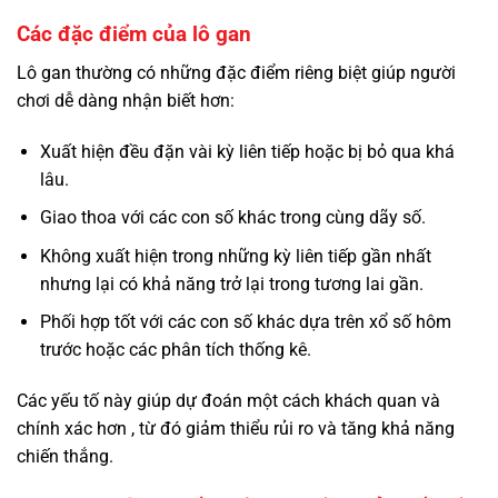
Các đặc điểm của lô gan
Lô gan thường có những đặc điểm riêng biệt giúp người
chơi dễ dàng nhận biết hơn:
Xuất hiện đều đặn vài kỳ liên tiếp hoặc bị bỏ qua khá
lâu.
Giao thoa với các con số khác trong cùng dãy số.
Không xuất hiện trong những kỳ liên tiếp gần nhất
nhưng lại có khả năng trở lại trong tương lai gần.
Phối hợp tốt với các con số khác dựa trên xổ số hôm
trước hoặc các phân tích thống kê.
Các yếu tố này giúp dự đoán một cách khách quan và
chính xác hơn , từ đó giảm thiểu rủi ro và tăng khả năng
chiến thắng.