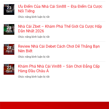
Nhà
Cái
Ưu Điểm Của Nhà Cái Sin88 – Địa Điểm Cá Cược
23
Five88
Nổi Tiếng
Th11
–
Chức năng bình luận bị tắt
ở
Trải
Ưu
Nghiệm
Điểm
Nhà Cái Zbet – Khám Phá Thế Giới Cá Cược Hấp
Sân
23
Của
Chơi
Dẫn Nhất 2026
Th11
Nhà
Cá
Chức năng bình luận bị tắt
ở
Cái
Cược
Nhà
Sin88
Mới
Cái
Review Nhà Cái Debet Cách Chơi Dễ Thắng Bạn
–
Lạ
23
Zbet
Địa
Nên Biết
Đẳng
Th11
–
Điểm
Cấp
Chức năng bình luận bị tắt
ở
Khám
Cá
Review
Phá
Cược
Nhà
Khám Phá Nhà Cái Vin88 – Sân Chơi Đẳng Cấp
Thế
Nổi
23
Cái
Giới
Hàng Đầu Châu Á
Tiếng
Th11
Debet
Cá
Chức năng bình luận bị tắt
ở
Cách
Cược
Khám
Chơi
Hấp
Phá
Dễ
Dẫn
Nhà
Thắng
Nhất
Cái
Bạn
2026
Vin88
Nên
–
Biết
Sân