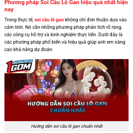
Phương pháp Soi Cầu Lô Gan hiệu quả nhất hiện
nay
Trong thực tế,
soi cầu lô gan
không chỉ đơn thuần dựa vào
cảm tính. Nó cần những phương pháp phân tích rõ ràng,
các công cụ hỗ trợ và kinh nghiệm thực tiễn. Dưới đây là
các phương pháp phổ biến và hiệu quả giúp anh em nâng
cao khả năng dự đoán:
Hướng dẫn soi cầu lô gan chuẩn nhất