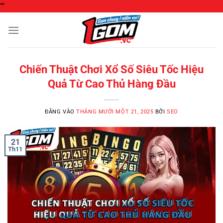
""
Bỏ
qua
nội
dung
Chiến Thuật Chơi Xổ Số Siêu Tốc Hiệu
Quả Từ Cao Thủ Hàng Đầu
ĐĂNG VÀO
THÁNG MƯỜI MỘT 21, 2025
BỞI
SEO
21
Th11