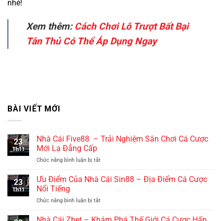
nhé!
Xem thêm:
Cách Chơi Lô Trượt Bất Bại
Tân Thủ Có Thể Áp Dụng Ngay
BÀI VIẾT MỚI
Nhà Cái Five88 – Trải Nghiệm Sân Chơi Cá Cược
23
Mới Lạ Đẳng Cấp
Th11
Chức năng bình luận bị tắt
ở
Nhà
Cái
Ưu Điểm Của Nhà Cái Sin88 – Địa Điểm Cá Cược
23
Five88
Nổi Tiếng
Th11
–
Chức năng bình luận bị tắt
ở
Trải
Ưu
Nghiệm
Điểm
Nhà Cái Zbet – Khám Phá Thế Giới Cá Cược Hấp
Sân