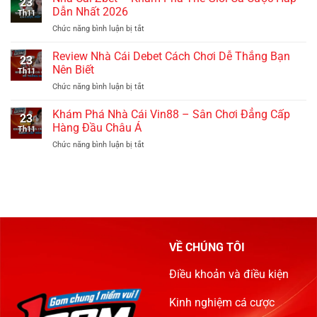
23
Của
Chơi
Dẫn Nhất 2026
Th11
Nhà
Cá
Chức năng bình luận bị tắt
ở
Cái
Cược
Nhà
Sin88
Mới
Cái
Review Nhà Cái Debet Cách Chơi Dễ Thắng Bạn
–
Lạ
23
Zbet
Địa
Nên Biết
Đẳng
Th11
–
Điểm
Cấp
Chức năng bình luận bị tắt
ở
Khám
Cá
Review
Phá
Cược
Nhà
Khám Phá Nhà Cái Vin88 – Sân Chơi Đẳng Cấp
Thế
Nổi
23
Cái
Giới
Hàng Đầu Châu Á
Tiếng
Th11
Debet
Cá
Chức năng bình luận bị tắt
ở
Cách
Cược
Khám
Chơi
Hấp
Phá
Dễ
Dẫn
Nhà
Thắng
Nhất
Cái
Bạn
2026
Vin88
Nên
–
Biết
Sân
Chơi
VỀ CHÚNG TÔI
Đẳng
Cấp
Điều khoản và điều kiện
Hàng
Đầu
Kinh nghiệm cá cược
Châu
Á