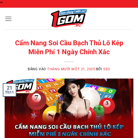
""
Bỏ
qua
nội
dung
Cẩm Nang Soi Cầu Bạch Thủ Lô Kép
Miễn Phí 1 Ngày Chính Xác
ĐĂNG VÀO
THÁNG MƯỜI MỘT 21, 2025
BỞI
SEO
21
Th11