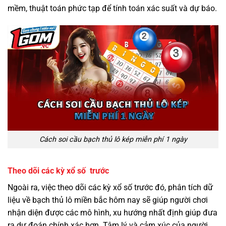
mềm, thuật toán phức tạp để tính toán xác suất và dự báo.
Cách soi cầu bạch thủ lô kép miễn phí 1 ngày
Theo dõi các kỳ xổ số trước
Ngoài ra, việc theo dõi các kỳ xổ số trước đó, phân tích dữ
liệu về bạch thủ lô miền bắc hôm nay sẽ giúp người chơi
nhận diện được các mô hình, xu hướng nhất định giúp đưa
ra dự đoán chính xác hơn. Tâm lý và cảm xúc của người