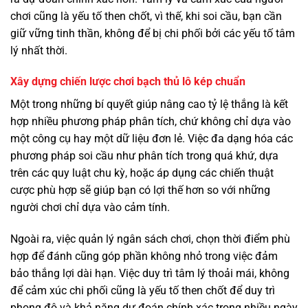
chơi cũng là yếu tố then chốt, vì thế, khi soi cầu, bạn cần
giữ vững tinh thần, không để bị chi phối bởi các yếu tố tâm
lý nhất thời.
Xây dựng chiến lược chơi bạch thủ lô kép chuẩn
Một trong những bí quyết giúp nâng cao tỷ lệ thắng là kết
hợp nhiều phương pháp phân tích, chứ không chỉ dựa vào
một công cụ hay một dữ liệu đơn lẻ. Việc đa dạng hóa các
phương pháp soi cầu như phân tích trong quá khứ, dựa
trên các quy luật chu kỳ, hoặc áp dụng các chiến thuật
cược phù hợp sẽ giúp bạn có lợi thế hơn so với những
người chơi chỉ dựa vào cảm tính.
Ngoài ra, việc quản lý ngân sách chơi, chọn thời điểm phù
hợp để đánh cũng góp phần không nhỏ trong việc đảm
bảo thắng lợi dài hạn. Việc duy trì tâm lý thoải mái, không
để cảm xúc chi phối cũng là yếu tố then chốt để duy trì
phong độ và khả năng dự đoán chính xác trong nhiều ngày