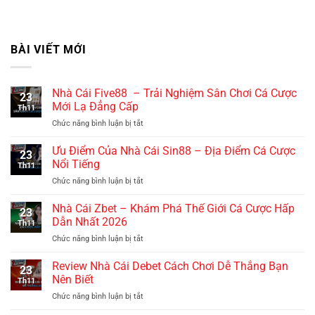
BÀI VIẾT MỚI
Nhà Cái Five88 – Trải Nghiệm Sân Chơi Cá Cược
23
Mới Lạ Đẳng Cấp
Th11
Chức năng bình luận bị tắt
ở
Nhà
Cái
Ưu Điểm Của Nhà Cái Sin88 – Địa Điểm Cá Cược
23
Five88
Nổi Tiếng
Th11
–
Chức năng bình luận bị tắt
ở
Trải
Ưu
Nghiệm
Điểm
Nhà Cái Zbet – Khám Phá Thế Giới Cá Cược Hấp
Sân
23
Của
Chơi
Dẫn Nhất 2026
Th11
Nhà
Cá
Chức năng bình luận bị tắt
ở
Cái
Cược
Nhà
Sin88
Mới
Cái
Review Nhà Cái Debet Cách Chơi Dễ Thắng Bạn
–
Lạ
23
Zbet
Địa
Nên Biết
Đẳng
Th11
–
Điểm
Cấp
Chức năng bình luận bị tắt
ở
Khám
Cá
Review
Phá
Cược