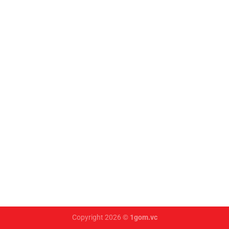
LIÊN HỆ
Địa chỉ:
24 P. Giảng Võ, Chợ
CẨM NANG
Dừa, Đống Đa, Hà Nội, Việt
Nam
Tải app 1gom
Phone: 0972.947.336
Đăng ký 1gom
Nạp tiền 1gom
Email:
1gom.vc@gmail.com
Rút tiền 1gom
Hagtag: #1gom,
Soi kèo
#1gom_casino,
#1gom_Bet, #1gom_game
Copyright 2026 ©
1gom.vc