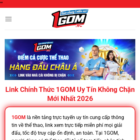
""
Bỏ
qua
nội
dung
Link Chính Thức 1GOM Uy Tín Không Chặn
Mới Nhất 2026
1GOM
là nền tảng trực tuyến uy tín cung cấp thông
tin về thể thao, link xem trực tiếp miễn phí mọi giải
đấu, tốc độ truy cập ổn định, an toàn. Tại 1GOM,