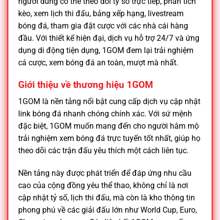
người dùng có thể theo dõi tỷ số trực tiếp, phân tích
kèo, xem lịch thi đấu, bảng xếp hạng, livestream
bóng đá, tham gia đặt cược với các nhà cái hàng
đầu. Với thiết kế hiện đại, dịch vụ hỗ trợ 24/7 và ứng
dụng di động tiện dụng, 1GOM đem lại trải nghiệm
cá cược, xem bóng đá an toàn, mượt mà nhất.
Giới thiệu về thương hiệu 1GOM
1GOM là nền tảng nổi bật cung cấp dịch vụ cập nhật
link bóng đá nhanh chóng chính xác. Với sứ mệnh
đặc biệt, 1GOM muốn mang đến cho người hâm mộ
trải nghiệm xem bóng đá trực tuyến tốt nhất, giúp họ
theo dõi các trận đấu yêu thích một cách liên tục.
Nền tảng này được phát triển để đáp ứng nhu cầu
cao của cộng đồng yêu thể thao, không chỉ là nơi
cập nhật tỷ số, lịch thi đấu, mà còn là kho thông tin
phong phú về các giải đấu lớn như World Cup, Euro,