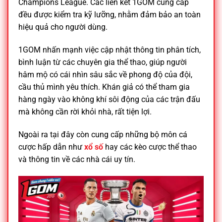
Champions League. Các liên kết 1GOM cung cấp
đều được kiểm tra kỹ lưỡng, nhằm đảm bảo an toàn
hiệu quả cho người dùng.
1GOM nhấn mạnh việc cập nhật thông tin phân tích,
bình luận từ các chuyên gia thể thao, giúp người
hâm mộ có cái nhìn sâu sắc về phong độ của đội,
cầu thủ mình yêu thích. Khán giả có thể tham gia
hàng ngày vào không khí sôi động của các trận đấu
mà không cần rời khỏi nhà, rất tiện lợi.
Ngoài ra tại đây còn cung cấp những bộ môn cá
cược hấp dẫn như
xổ số
hay các kèo cược thể thao
và thông tin về các nhà cái uy tín.