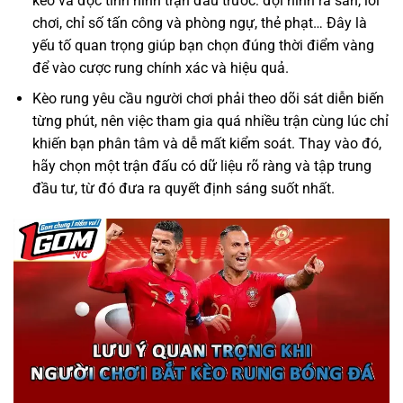
kèo và đọc tình hình trận đấu trước: đội hình ra sân, lối
chơi, chỉ số tấn công và phòng ngự, thẻ phạt… Đây là
yếu tố quan trọng giúp bạn chọn đúng thời điểm vàng
để vào cược rung chính xác và hiệu quả.
Kèo rung yêu cầu người chơi phải theo dõi sát diễn biến
từng phút, nên việc tham gia quá nhiều trận cùng lúc chỉ
khiến bạn phân tâm và dễ mất kiểm soát. Thay vào đó,
hãy chọn một trận đấu có dữ liệu rõ ràng và tập trung
đầu tư, từ đó đưa ra quyết định sáng suốt nhất.