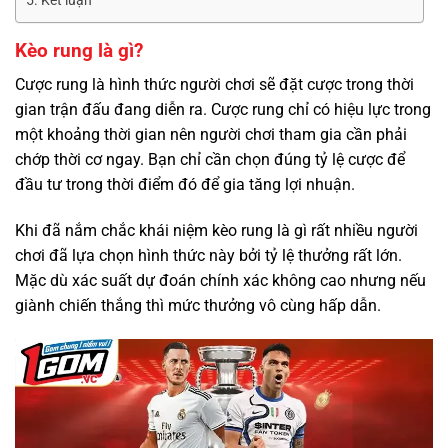
Kết luận
Kèo rung là gì?
Cược rung là hình thức người chơi sẽ đặt cược trong thời
gian trận đấu đang diễn ra. Cược rung chỉ có hiệu lực trong
một khoảng thời gian nên người chơi tham gia cần phải
chớp thời cơ ngay. Bạn chỉ cần chọn đúng tỷ lệ cược để
đầu tư trong thời điểm đó để gia tăng lợi nhuận.
Khi đã nắm chắc khái niệm kèo rung là gì rất nhiều người
chơi đã lựa chọn hình thức này bởi tỷ lệ thưởng rất lớn.
Mặc dù xác suất dự đoán chính xác không cao nhưng nếu
giành chiến thắng thì mức thưởng vô cùng hấp dẫn.