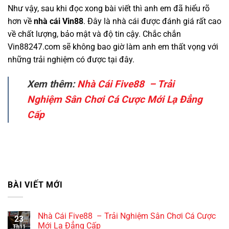
Như vậy, sau khi đọc xong bài viết thì anh em đã hiểu rõ
hơn về
nhà cái Vin88
. Đây là nhà cái được đánh giá rất cao
về chất lượng, bảo mật và độ tin cậy. Chắc chắn
Vin88247.com sẽ không bao giờ làm anh em thất vọng với
những trải nghiệm có được tại đây.
Xem thêm:
Nhà Cái Five88 – Trải
Nghiệm Sân Chơi Cá Cược Mới Lạ Đẳng
Cấp
BÀI VIẾT MỚI
Nhà Cái Five88 – Trải Nghiệm Sân Chơi Cá Cược
23
Mới Lạ Đẳng Cấp
Th11