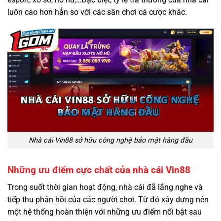
luôn cao hơn hẳn so với các sân chơi cá cược khác.
Nhà cái Vin88 sở hữu công nghệ bảo mật hàng đầu
Những ưu điểm cực chất của nhà cái Vin88
Trong suốt thời gian hoạt động, nhà cái đã lắng nghe và
tiếp thu phản hồi của các người chơi. Từ đó xây dựng nên
một hệ thống hoàn thiện với những ưu điểm nổi bật sau