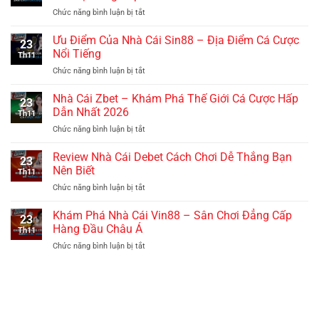
Chức năng bình luận bị tắt
ở
Nhà
Cái
Ưu Điểm Của Nhà Cái Sin88 – Địa Điểm Cá Cược
23
Five88
Nổi Tiếng
Th11
–
Chức năng bình luận bị tắt
ở
Trải
Ưu
Nghiệm
Điểm
Nhà Cái Zbet – Khám Phá Thế Giới Cá Cược Hấp
Sân
23
Của
Chơi
Dẫn Nhất 2026
Th11
Nhà
Cá
Chức năng bình luận bị tắt
ở
Cái
Cược
Nhà
Sin88
Mới
Cái
Review Nhà Cái Debet Cách Chơi Dễ Thắng Bạn
–
Lạ
23
Zbet
Địa
Nên Biết
Đẳng
Th11
–
Điểm
Cấp
Chức năng bình luận bị tắt
ở
Khám
Cá
Review
Phá
Cược
Nhà
Khám Phá Nhà Cái Vin88 – Sân Chơi Đẳng Cấp
Thế
Nổi
23
Cái
Giới
Hàng Đầu Châu Á
Tiếng
Th11
Debet
Cá
Chức năng bình luận bị tắt
ở
Cách
Cược
Khám
Chơi
Hấp
Phá
Dễ
Dẫn
Nhà
Thắng
Nhất
Cái
Bạn
2026
Vin88
Nên
–